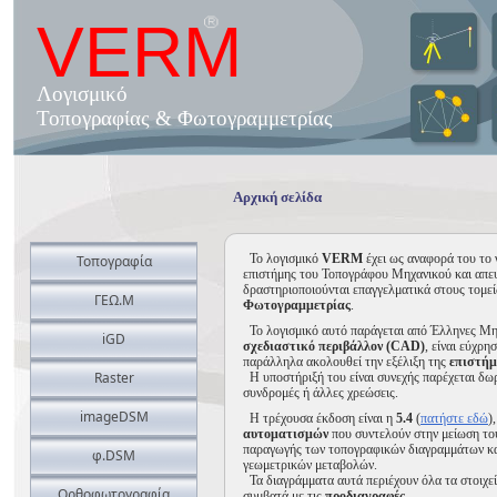
VERM
Λογισμικό
Τοπογραφίας & Φωτογραμμετρίας
Αρχική σελίδα
Το λογισμικό
VERM
έχει ως αναφορά του το 
Τοπογραφία
επιστήμης του Τοπογράφου Μηχανικού και απευ
δραστηριοποιούνται επαγγελματικά στους τομεί
ΓΕΩ.Μ
Φωτογραμμετρίας
.
Το λογισμικό αυτό παράγεται από Έλληνες Μη
iGD
σχεδιαστικό περιβάλλον
(CAD)
, είναι εύχρη
παράλληλα ακολουθεί την εξέλιξη της
επιστή
Raster
Η υποστήριξή του είναι συνεχής παρέχεται δωρ
συνδρομές ή άλλες χρεώσεις.
imageDSM
Η τρέχουσα έκδοση είναι η
5.4
(
πατήστε εδώ
)
αυτοματισμών
που συντελούν στην μείωση το
παραγωγής των τοπογραφικών διαγραμμάτων κα
φ.DSM
γεωμετρικών μεταβολών.
Τα διαγράμματα αυτά περιέχουν όλα τα στοιχεία
Ορθοφωτογραφία
συμβατά με τις
προδιαγραφές
.