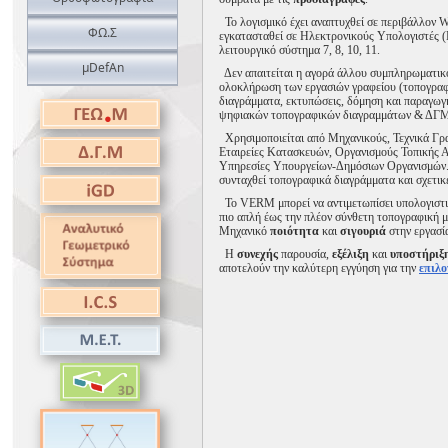
Το λογισμικό έχει αναπτυχθεί σε περιβάλλον W
ΦΩ.Σ
εγκατασταθεί σε Ηλεκτρονικούς Υπολογιστές (
λειτουργικό σύστημα 7, 8, 10, 11.
μDefAn
Δεν απαιτείται η αγορά άλλου συμπληρωματικο
ολοκλήρωση των εργασιών γραφείου (τοπογραφ
διαγράμματα, εκτυπώσεις, δόμηση και παραγωγ
ψηφιακών τοπογραφικών διαγραμμάτων & ΔΓΜ
Χρησιμοποιείται από Μηχανικούς, Τεχνικά Γρα
Εταιρείες Κατασκευών, Οργανισμoύς Τοπικής Α
Υπηρεσίες Υπουργείων-Δημόσιων Οργανισμών. 
συνταχθεί τοπογραφικά διαγράμματα και σχετικ
Το VERM μπορεί να αντιμετωπίσει υπολογιστικ
πιο απλή έως την πλέον σύνθετη τοπογραφική μ
Μηχανικό
ποιότητα
και
σιγουριά
στην εργασί
Η
συνεχής
παρουσία,
εξέλιξη
και
υποστήριξ
αποτελούν την καλύτερη εγγύηση για την
επιλ