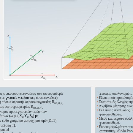
εις εικονοσυντεταγμένων στα φωτοσταθερά
Στοιχεία υπολογισμών:
με γνωστές γεωδαιτικές συντεταγμένες).
•
Εξωτερικός προσ/λισμός 
 πίνακα στροφής αεροφωτογραφίας R
•
Στατιστικός έλεγχος της
(ω,φ,κ)
•
Ακρίβεια μέτρησης των 
ιας φωτογραμμετρίας R
(φ,ω,κ).
•
Ελλείψεις σφάλματος μ
σμός προσεγγιστικών τιμών των
φωτοσταθερών.
έτρων
(ω,φ,κ,X
,Y
,Z
) με:
0
0
0
•
Μέσο και μέγιστο σφάλμ
ευθύ γραμμικό μετασχηματισμό (DLT)
φωτοσταθερά.
μέθοδο TL
•
Εύρεση σφαλμάτων στις 
anual
στατιστική μέθοδο Pop