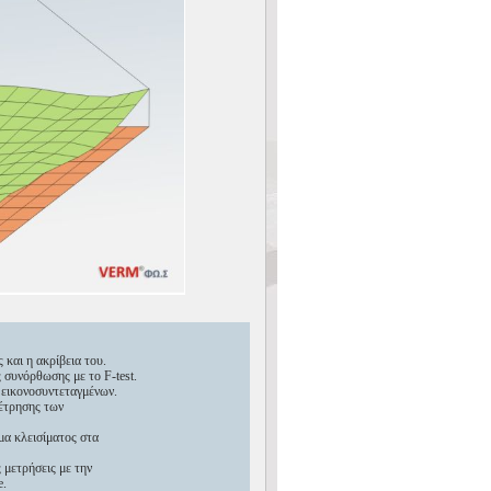
και η ακρίβεια του.
 συνόρθωσης με το F-test.
εικονοσυντεταγμένων.
έτρησης των
α κλεισίματος στα
μετρήσεις με την
e.