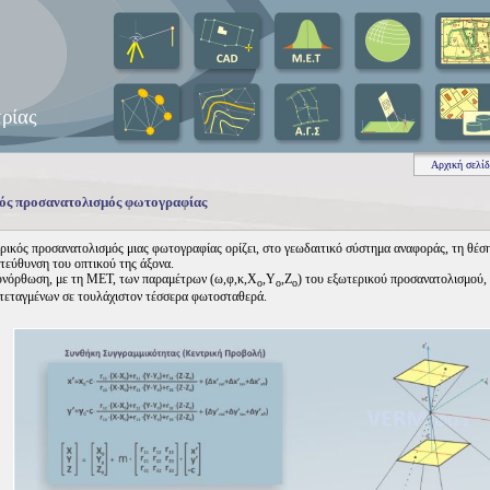
ρίας
Αρχική σελί
ός προσανατολισμός φωτογραφίας
κός προσανατολισμός μιας φωτογραφίας ορίζει, στο γεωδαιτικό σύστημα αναφοράς, τη θέσ
ατεύθυνση του οπτικού της άξονα.
υνόρθωση, με τη ΜΕΤ, των παραμέτρων (ω,φ,κ,X
,Y
,Z
) του εξωτερικού προσανατολισμού, 
ο
ο
ο
τεταγμένων σε τουλάχιστον τέσσερα φωτοσταθερά.