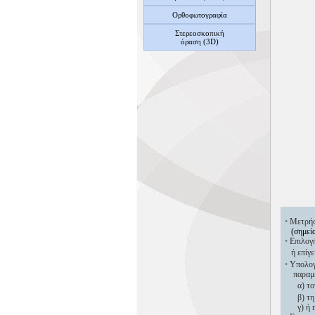
Ορθοφωτογραφία
Στερεοσκοπική
όραση (3D)
•
Μετρήσ
(σημεία 
•
Επιλογή
ή επίγε
•
Υπολογι
παραμ
α) τον 
β) τη 
γ) ή m