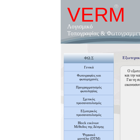
VERM
Λογισμικό
Τοπογραφίας & Φωτογραμμετ
Eξωτερικ
ΦΩ.Σ
Γενικά
Ο εξωτερι
και την κ
Φωτογραφίες και
φωτομηχανές
Για τη σ
εικονοσυν
Προγραμματισμός
φωτοληψίας
Σχετικός
προσανατολισμός
Εξωτερικός
προσανατολισμός
Block εικόνων
Μέθοδος της Δέσμης
Ψηφιακό
μοντέλο (DTM)